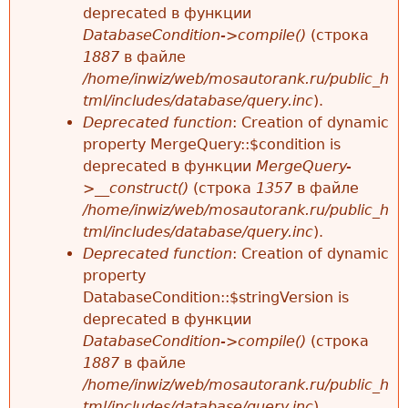
deprecated в функции
DatabaseCondition->compile()
(строка
1887
в файле
/home/inwiz/web/mosautorank.ru/public_h
tml/includes/database/query.inc
).
Deprecated function
: Creation of dynamic
property MergeQuery::$condition is
deprecated в функции
MergeQuery-
>__construct()
(строка
1357
в файле
/home/inwiz/web/mosautorank.ru/public_h
tml/includes/database/query.inc
).
Deprecated function
: Creation of dynamic
property
DatabaseCondition::$stringVersion is
deprecated в функции
DatabaseCondition->compile()
(строка
1887
в файле
/home/inwiz/web/mosautorank.ru/public_h
tml/includes/database/query.inc
).