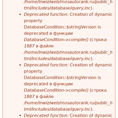
б
/home/inwiz/web/mosautorank.ru/public_h
н
tml/includes/database/query.inc
).
щ
ю
Deprecated function
: Creation of dynamic
е
property
DatabaseCondition::$stringVersion is
н
deprecated в функции
и
DatabaseCondition->compile()
(строка
1887
в файле
е
/home/inwiz/web/mosautorank.ru/public_h
о
tml/includes/database/query.inc
).
Deprecated function
: Creation of dynamic
б
property
о
DatabaseCondition::$stringVersion is
deprecated в функции
ш
DatabaseCondition->compile()
(строка
и
1887
в файле
/home/inwiz/web/mosautorank.ru/public_h
б
tml/includes/database/query.inc
).
к
Deprecated function
: Creation of dynamic