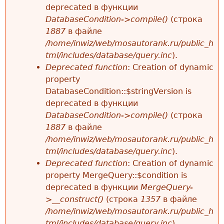
deprecated в функции
DatabaseCondition->compile()
(строка
1887
в файле
/home/inwiz/web/mosautorank.ru/public_h
tml/includes/database/query.inc
).
Deprecated function
: Creation of dynamic
property
DatabaseCondition::$stringVersion is
deprecated в функции
DatabaseCondition->compile()
(строка
1887
в файле
/home/inwiz/web/mosautorank.ru/public_h
tml/includes/database/query.inc
).
Deprecated function
: Creation of dynamic
property MergeQuery::$condition is
deprecated в функции
MergeQuery-
>__construct()
(строка
1357
в файле
/home/inwiz/web/mosautorank.ru/public_h
tml/includes/database/query.inc
).