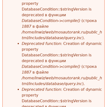
property
е
DatabaseCondition::$stringVersion is
deprecated в функции
DatabaseCondition->compile()
(строка
1887
в файле
/home/inwiz/web/mosautorank.ru/public_h
tml/includes/database/query.inc
).
Deprecated function
: Creation of dynamic
property
DatabaseCondition::$stringVersion is
deprecated в функции
DatabaseCondition->compile()
(строка
1887
в файле
/home/inwiz/web/mosautorank.ru/public_h
tml/includes/database/query.inc
).
Deprecated function
: Creation of dynamic
property
DatabaseCondition::$stringVersion is
deprecated в функции