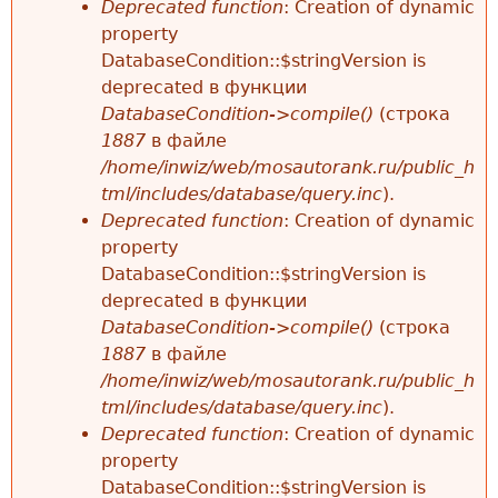
б
Deprecated function
: Creation of dynamic
н
property
щ
ю
DatabaseCondition::$stringVersion is
е
deprecated в функции
DatabaseCondition->compile()
(строка
н
1887
в файле
и
/home/inwiz/web/mosautorank.ru/public_h
tml/includes/database/query.inc
).
е
Deprecated function
: Creation of dynamic
о
property
DatabaseCondition::$stringVersion is
б
deprecated в функции
о
DatabaseCondition->compile()
(строка
1887
в файле
ш
/home/inwiz/web/mosautorank.ru/public_h
и
tml/includes/database/query.inc
).
Deprecated function
: Creation of dynamic
б
property
к
DatabaseCondition::$stringVersion is