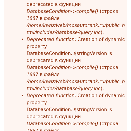
deprecated в функции
е
DatabaseCondition->compile()
(строка
1887
в файле
/home/inwiz/web/mosautorank.ru/public_h
tml/includes/database/query.inc
).
Deprecated function
: Creation of dynamic
property
DatabaseCondition::$stringVersion is
deprecated в функции
DatabaseCondition->compile()
(строка
1887
в файле
/home/inwiz/web/mosautorank.ru/public_h
tml/includes/database/query.inc
).
Deprecated function
: Creation of dynamic
property
DatabaseCondition::$stringVersion is
deprecated в функции
DatabaseCondition->compile()
(строка
1887
в файле