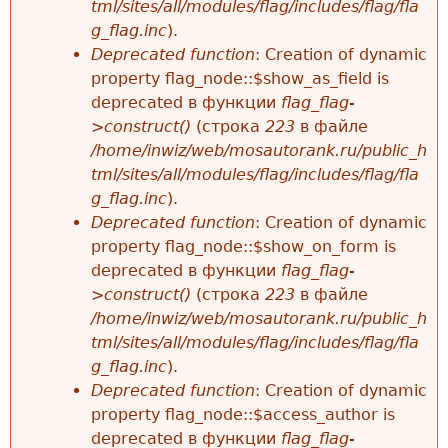
tml/sites/all/modules/flag/includes/flag/fla
g_flag.inc
).
Deprecated function
: Creation of dynamic
property flag_node::$show_as_field is
deprecated в функции
flag_flag-
>construct()
(строка
223
в файле
/home/inwiz/web/mosautorank.ru/public_h
tml/sites/all/modules/flag/includes/flag/fla
g_flag.inc
).
Deprecated function
: Creation of dynamic
property flag_node::$show_on_form is
deprecated в функции
flag_flag-
>construct()
(строка
223
в файле
/home/inwiz/web/mosautorank.ru/public_h
tml/sites/all/modules/flag/includes/flag/fla
g_flag.inc
).
Deprecated function
: Creation of dynamic
property flag_node::$access_author is
deprecated в функции
flag_flag-