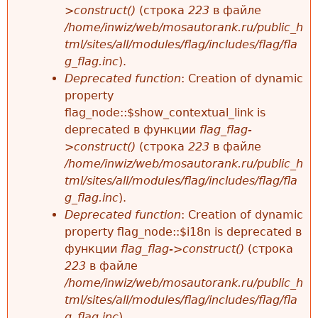
>construct()
(строка
223
в файле
/home/inwiz/web/mosautorank.ru/public_h
tml/sites/all/modules/flag/includes/flag/fla
g_flag.inc
).
Deprecated function
: Creation of dynamic
property
flag_node::$show_contextual_link is
deprecated в функции
flag_flag-
>construct()
(строка
223
в файле
/home/inwiz/web/mosautorank.ru/public_h
tml/sites/all/modules/flag/includes/flag/fla
g_flag.inc
).
Deprecated function
: Creation of dynamic
property flag_node::$i18n is deprecated в
функции
flag_flag->construct()
(строка
223
в файле
/home/inwiz/web/mosautorank.ru/public_h
tml/sites/all/modules/flag/includes/flag/fla
g_flag.inc
).