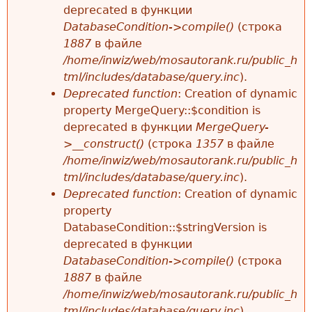
deprecated в функции
DatabaseCondition->compile()
(строка
1887
в файле
/home/inwiz/web/mosautorank.ru/public_h
tml/includes/database/query.inc
).
Deprecated function
: Creation of dynamic
property MergeQuery::$condition is
deprecated в функции
MergeQuery-
>__construct()
(строка
1357
в файле
/home/inwiz/web/mosautorank.ru/public_h
tml/includes/database/query.inc
).
Deprecated function
: Creation of dynamic
property
DatabaseCondition::$stringVersion is
deprecated в функции
DatabaseCondition->compile()
(строка
1887
в файле
/home/inwiz/web/mosautorank.ru/public_h
tml/includes/database/query.inc
).