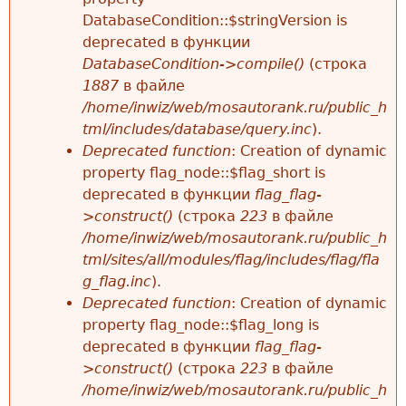
DatabaseCondition::$stringVersion is
deprecated в функции
DatabaseCondition->compile()
(строка
1887
в файле
/home/inwiz/web/mosautorank.ru/public_h
tml/includes/database/query.inc
).
Deprecated function
: Creation of dynamic
property flag_node::$flag_short is
deprecated в функции
flag_flag-
>construct()
(строка
223
в файле
/home/inwiz/web/mosautorank.ru/public_h
tml/sites/all/modules/flag/includes/flag/fla
g_flag.inc
).
Deprecated function
: Creation of dynamic
property flag_node::$flag_long is
deprecated в функции
flag_flag-
>construct()
(строка
223
в файле
/home/inwiz/web/mosautorank.ru/public_h