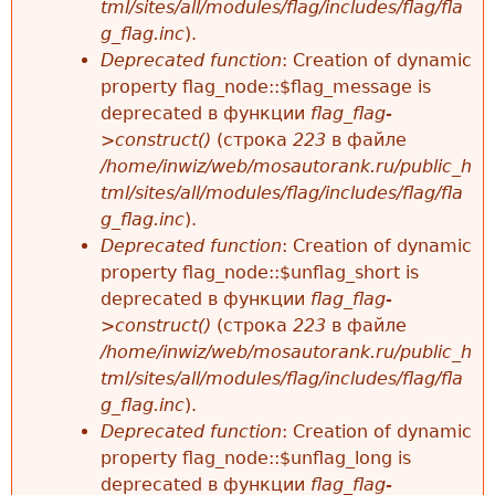
tml/sites/all/modules/flag/includes/flag/fla
g_flag.inc
).
Deprecated function
: Creation of dynamic
property flag_node::$flag_message is
deprecated в функции
flag_flag-
>construct()
(строка
223
в файле
/home/inwiz/web/mosautorank.ru/public_h
tml/sites/all/modules/flag/includes/flag/fla
g_flag.inc
).
Deprecated function
: Creation of dynamic
property flag_node::$unflag_short is
deprecated в функции
flag_flag-
>construct()
(строка
223
в файле
/home/inwiz/web/mosautorank.ru/public_h
tml/sites/all/modules/flag/includes/flag/fla
g_flag.inc
).
Deprecated function
: Creation of dynamic
property flag_node::$unflag_long is
deprecated в функции
flag_flag-