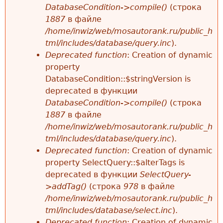
DatabaseCondition->compile()
(строка
1887
в файле
/home/inwiz/web/mosautorank.ru/public_h
tml/includes/database/query.inc
).
Deprecated function
: Creation of dynamic
property
DatabaseCondition::$stringVersion is
deprecated в функции
DatabaseCondition->compile()
(строка
1887
в файле
/home/inwiz/web/mosautorank.ru/public_h
tml/includes/database/query.inc
).
Deprecated function
: Creation of dynamic
property SelectQuery::$alterTags is
deprecated в функции
SelectQuery-
>addTag()
(строка
978
в файле
/home/inwiz/web/mosautorank.ru/public_h
tml/includes/database/select.inc
).
Deprecated function
: Creation of dynamic