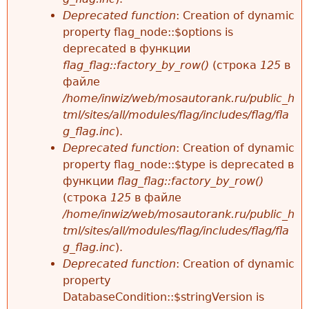
Deprecated function
: Creation of dynamic
property flag_node::$options is
deprecated в функции
flag_flag::factory_by_row()
(строка
125
в
файле
/home/inwiz/web/mosautorank.ru/public_h
tml/sites/all/modules/flag/includes/flag/fla
g_flag.inc
).
Deprecated function
: Creation of dynamic
property flag_node::$type is deprecated в
функции
flag_flag::factory_by_row()
(строка
125
в файле
/home/inwiz/web/mosautorank.ru/public_h
tml/sites/all/modules/flag/includes/flag/fla
g_flag.inc
).
Deprecated function
: Creation of dynamic
property
DatabaseCondition::$stringVersion is